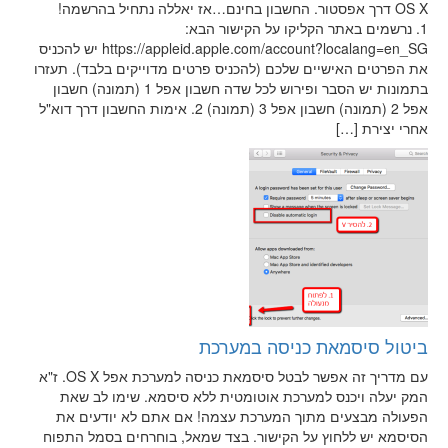
OS X דרך אפסטור. החשבון בחינם…אז יאללה נתחיל בהרשמה!
1. נרשמים באתר הקליקו על הקישור הבא:
https://appleid.apple.com/account?localang=en_SG יש להכניס
את הפרטים האישיים שלכם (להכניס פרטים מדוייקים בלבד). תעזרו
בתמונות יש הסבר ופירוש לכל שדה חשבון אפל 1 (תמונה) חשבון
אפל 2 (תמונה) חשבון אפל 3 (תמונה) 2. אימות החשבון דרך דוא"ל
אחרי יצירת […]
ביטול סיסמאת כניסה במערכת
עם מדריך זה אפשר לבטל סיסמאת כניסה למערכת אפל OS X. ז"א
המק יעלה ויכנס למערכת אוטומטית ללא סיסמא. שימו לב שאת
הפעולה מבצעים מתוך המערכת עצמה! אם אתם לא יודעים את
הסיסמא יש ללחוץ על הקישור. בצד שמאל, בוחרחים בסמל התפוח