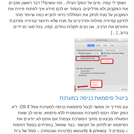
נשפך לי קפה, מים על המק! הצילו…מה עושים?! דבר ראשון מכבים
את המקבוק ולא מדליקים. בעמוד יש לכם מידע איך לפתוח פיזית את
המקבוק על מנת לנתק את הסוללה! כדאי להביא כמה שיותר מהר
לתיקון קורוזיה מהלוח והרכיבים על מנת שלא תיווצר קורוזיה מורכבת
ותהרוס את הרכיב. אנו נקים תקלות נוזלים, קפה, בכל סוגי הניידים
ברוב, […]
ביטול סיסמאת כניסה במערכת
עם מדריך זה אפשר לבטל סיסמאת כניסה למערכת אפל OS X. ז"א
המק יעלה ויכנס למערכת אוטומטית ללא סיסמא. שימו לב שאת
הפעולה מבצעים מתוך המערכת עצמה! אם אתם לא יודעים את
הסיסמא יש ללחוץ על הקישור. בצד שמאל, בוחרחים בסמל התפוח
> נכנסים ל- security & privacy (פרטיות ואבטחה) – סמל של בית