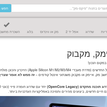
חפש מ
יות
שדרוג
אפל יד 2
מק או ווינדוס
בלוג
השכרת מחשב 
מק, מקבוק
מקום הנכון!
בשנת 2026, המושג "שדרוג מק" עבר מהפכה. במחשבי אפל החדשים (סדרת מעבדי Apple Silicon M1/M2/M3/M4) הזיכ
חשב מק, איימק או מקבוק משנתוני אינטל קודמים –
זה ממש לא אומר שצריך
 תוכנה מתקדם (OpenCore Legacy)
יחד ע