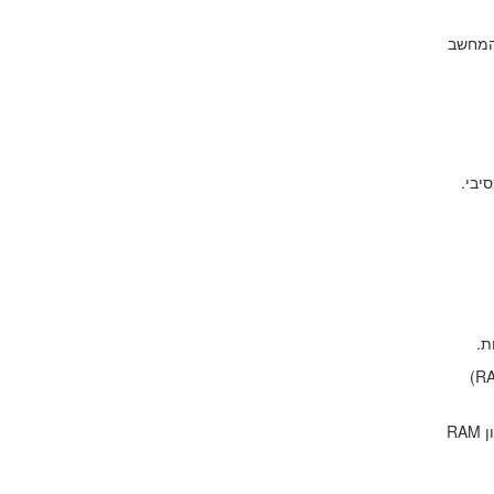
 10 מכונן רגיל) משנה את המחשב
בזמן עבודה, זיכרון ה-RAM מתמלא. כשהוא מלא עד אפס מקום, המחשב מתחיל להשתמש בזיכרון האחסון הפיזי (שהוא איטי ביחס ל-RAM)
כיום, לעבודה קלה וגלישה מומלץ לפחות 8GB-12GB זיכרון, ולעבודה מקצועית או עבודה עם מערכות macOS חדשות מומלץ 16GB זיכרון RAM