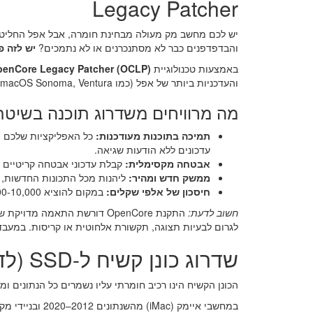
Legacy Patcher
יש לכם מחשב מק מעולה מבחינת חומרה, אבל אפל החליטה
והבדפדפנים כבר לא מסתנכרנים או לא נתמכים?
יש לזה פ
באמצעות טכנולוגיית
enCore Legacy Patcher (OCLP)
והעדכניות ביותר של אפל (כמו macOS Sonoma, Ventura ומערכות חדשות יותר) גם על מחשבי מק ו-iMac שנתקעו על מערכות ישנות.
מה מרוויחים משדרוג תוכנה בשיטת OpenCore
תמיכה בתוכנות מעודכנות:
עדכונים ללא הודעות שגיאה.
אבטחה מקסימלית:
קבלת עדכוני אבטחה קריטיים ו
ממשק חדש ומהיר:
ליהנות מכל התכונות החדשות, הע
חיסכון של אלפי שקלים:
במקום להוציא 6,000-10,000 ש"ח על מחשב חדש, מאריכים את חיי המחשב הקיים בכמה שנים טובות.
חשוב לדעת:
לגרום לבעיות תצוגה, תקשורת אלחוטית או קריסות. במעבדה
שדרוג כונן קשיח ל-SSD (לדגמים נתמכים)
הכונן הקשיח הינו רכיב חומרתי עליו נשמרים כל הנתונים 