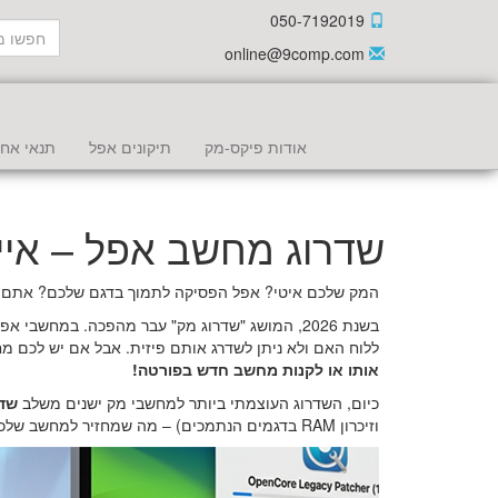
050-7192019
online@9comp.com
אודות פיקס-מק
תיקונים אפל
תנאי אחר
שדרוג מחשב אפל – איי
המק שלכם איטי? אפל הפסיקה לתמוך בדגם שלכם? אתם ב
ללוח האם ולא ניתן לשדרג אותם פיזית. אבל אם יש לכם מ
אותו או לקנות מחשב חדש בפורטה!
כיום, השדרוג העוצמתי ביותר למחשבי מק ישנים משלב
שדרוג
וזיכרון RAM בדגמים הנתמכים) – מה שמחזיר למחשב שלכם חיים חדשים, ביצועים מהירים ותמיכה באפליקציות העדכניות ביותר.