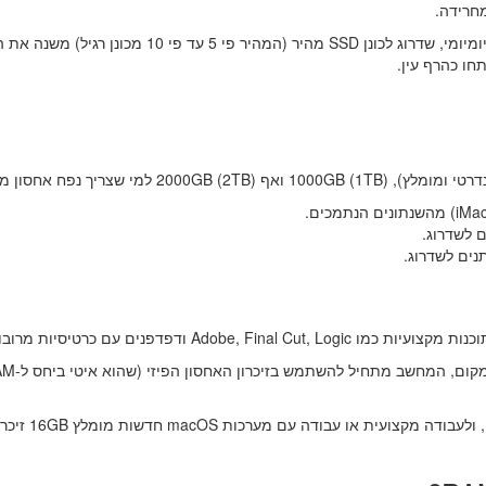
בין אם המק שלכם ישן ובין אם הוא משמש כמחשב עבודה יומיומי, שדרוג לכונן SSD מהיר (המהיר פי 5 עד פי
חו כהרף עין.
 לשדרוג.