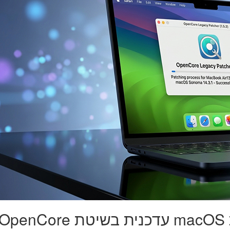
שדרוג תוכנה מנצח: התקנת macOS עדכנית בשיטת penCore