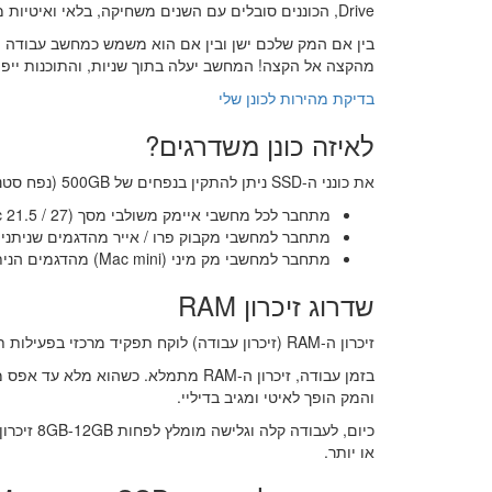
Drive, הכוננים סובלים עם השנים משחיקה, בלאי ואיטיות מחרידה.
מהקצה אל הקצה! המחשב יעלה בתוך שניות, והתוכנות ייפת
בדיקת מהירות לכונן שלי
לאיזה כונן משדרגים?
את כונני ה-SSD ניתן להתקין בנפחים של 500GB (נפח סטנדרטי ומומלץ), 1000GB (1TB) ואף 2000GB (2TB) למי שצריך נפח אחסון מסיבי.
מתחבר לכל מחשבי איימק משולבי מסך (iMac 21.5 / 27) מהשנתונים הנתמכים.
מתחבר למחשבי מקבוק פרו / אייר מהדגמים שניתנים
מתחבר למחשבי מק מיני (Mac mini) מהדגמים הניתנים לשדרוג.
שדרוג זיכרון RAM
זיכרון ה-RAM (זיכרון עבודה) לוקח תפקיד מרכזי בפעילות תוכנות מקצועיות כמו Adobe, Final Cut, Logic ודפדפנים עם כרטיסיות מרובות.
והמק הופך לאיטי ומגיב בדיליי.
או יותר.