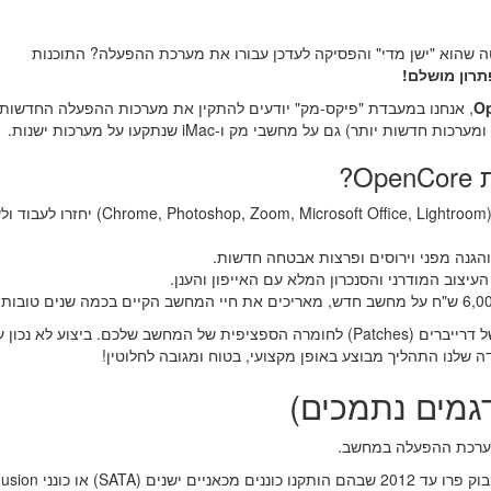
 שהוא "ישן מדי" והפסיקה לעדכן עבורו את מערכת ההפעלה? התוכנות
תרון מושלם!
Op
, אנחנו במעבדת "פיקס-מק" יודעים להתקין את מערכות ההפעלה החדשות
?
כל האפליקציות שלכם (Chrome, Photoshop, Zoom, Microsoft Office, Lightroom
הגנה מפני וירוסים ופרצות אבטחה חדשות.
יצוב המודרני והסנכרון המלא עם האייפון והענן.
התקנת OpenCore דורשת התאמה מדויקת של דרייברים (Patches) לחומרה הספציפית של המחשב שלכם. ביצוע לא נכו
 שלנו התהליך מבוצע באופן מקצועי, בטוח ומגובה לחלוטין!
ומערכת ההפעלה במחשב.
במחשבי איימק (iMac) מהשנתונים 2012–2020 ובניידי מקבוק פרו עד 2012 שבהם הותקנו כוננים מכאניים ישנים 