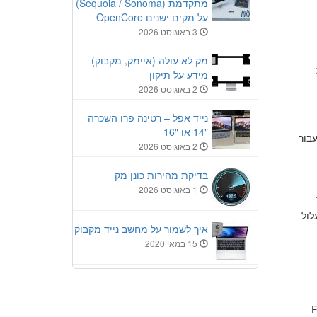
מתקדמת (Sequoia / Sonoma)
על מקים ישנים OpenCore
3 באוגוסט 2026
מק לא עולה (איימק, מקבוק)
מידע על תיקון
2 באוגוסט 2026
נייד אפל – רטינה פרו השכרה
"14 או "16
) יחזרו לעבוד ולעבור
2 באוגוסט 2026
בדיקת מהירות כונן מק
1 באוגוסט 2026
ן עלול
איך לשמור על מחשב נייד מקבוק
15 במאי 2020
(SATA) או כונני Fusion