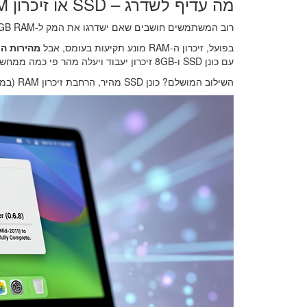
מה עדיף לשדרג – SSD או זיכרון RAM?
רוב המשתמשים חושבים שאם ישדרגו את המק ל-16GB RAM, הוא יתחיל לטוס…
בפועל, זיכרון ה-RAM מונע תקיעות בעומס, אבל
מהירות הכונן (SSD) היא האחראית הראשית על מהירות
עם כונן SSD ו-8GB זיכרון יעבוד ויעלה מהר פי כמה ממחשב עם כונן מכאני ישן ו-16GB זיכרון.
השילוב המושלם? כונן SSD מהיר, הרחבת זיכרון RAM (במידת האפשר) והתקנת מערכת macOS עדכנית בשיטת OpenCore!