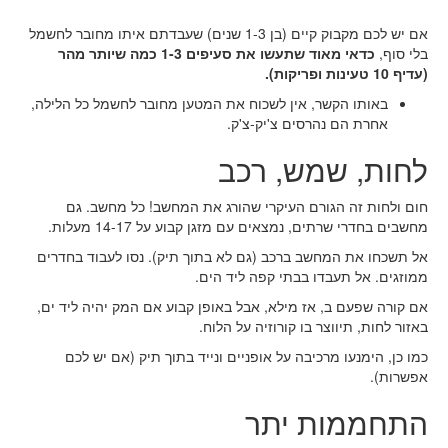
אם יש לכם מקבוק קיים (בן 1-3 שנים) שעבדתם איתו מחובר לחשמל
בלי סוף,
כדאי מאוד שתעשו את סעיפים 1-3 כמה שיותר מהר
(עדיף 10 טעינות ופריקות).
באותו הקשר, אין לשכוח את המטען מחובר לחשמל כל הלילה,
אחרת הם נהרסים צ'יק-צ'ק.
לחות, שמש, רכב
חום ולחות זה הגורם העיקרי שהורג את המחשב! כל מחשב. גם
מחשבים בחדרי שרתים, נמצאים עם מזגן קבוע על 14-17 מעלות.
אל תשכחו את המחשב ברכב (גם לא בתוך תיק). נסו לעבוד בחדרים
ממוזגים. אל תעבדו בבתי קפה ליד הים.
אם קורה שפעם ב, אז מילא, אבל באופן קבוע אם המק יהיה ליד ים,
באזור לחות, תיווצר בו קורוזיה על הלוח.
כמו כן, הימנעו מרכיבה על אופניים ונייד בתוך תיק (אם יש לכם
אפשרות).
התחממות יתר