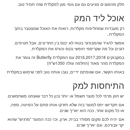
חלק מהמגנים מגיעים גם עם גומי מגן למקלדת שזה תמיד טוב.
אוכל ליד המק
רק מעבדות שמחליפות מקלדות, רואות את האוכל שמצטבר בתוך
המקלדת..
אפשר להגיד שהמבורגר בטוח לא יכנס בין החריצים, אבל חטיפים,
דגנים וכל מה שקריספי חופשי נכנס והורס את המקלדת.
במקבוקים 2016,2017,2018 עם המקלדת Butterfly זה גומר את
המקלדת מהר מאוד (החלפה עולה 1350ש"ח)
באותו הקשר, אם שטפתם ידיים, נגבו אותה טוב לפני שימוש במקלדת
התיחסות למק
יש חוק מרפי לכל מוצר חשמל או יותר נכון כל דבר שאנחנו משתמשים.
אם תקדישו יחס למוצר בזה שלא תזרקו אותו סתם על המיטה, ספה,
או כל מקום אחר, ככה הוא יאריך שנים.
אם יהיה לכם מקום מסודר בבית, ארון, וכו' ככה המוצר "מרגיש" שהוא
יקר עבורכם, וגם יאריך שנים.