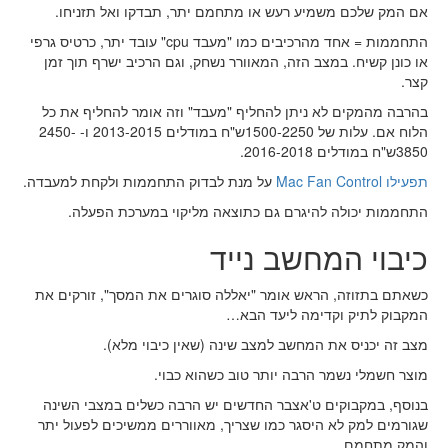
אם המק שלכם משמיע רעש או מתחמם יתר, תבדקו ואל תזניחו.
התחממות = אחד מהרכיבים כמו "מעבד cpu" עובד יתר, כרטיס גרפי
או כונן קשיח. במצב הזה, המאוורר נשחק, וגם הרכיב ישרף תוך זמן
קצר.
בהרבה מהמקים לא ניתן להחליף "מעבד" וזה אומר להחליף את כל
הלוח אם. עלות של 1500-2250ש"ח במודלים 2013-2015 ו- 2450-
3850ש"ח במודלים 2016-2018.
תפעילו Mac Fan Control
על מנת לבדוק התחממות ולקחת למעבדה.
התחממות יכולה להיגרם גם כתוצאה מליקוי במערכת הפעלה.
כיבוי המחשב נייד
כשאתם בתזוזה, הראש אומר "יאללה סוגרים את המסך", זורקים את
המקבוק לתיק וקדימה ליעד הבא…
מצב זה יכניס את המחשב למצב שינה (שאין כיבוי מלא).
מוצר חשמלי נשמר הרבה יותר טוב כשהוא כבוי.
בנוסף, במקבוקים ט'אצבר החדשים יש הרבה כשלים במצבי השינה
שגורמים למק לא היסגר כמו שצריך, מאווררים ממשיכים לפעול יתר
והמק מתחמם.