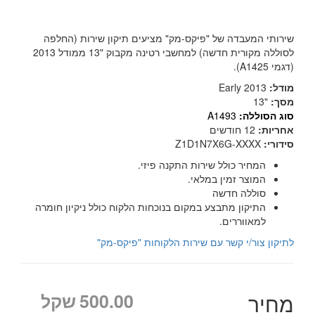
שירותי המעבדה של "פיקס-מק" מציעים תיקון שירות (החלפה
לסוללה מקורית חדשה) למחשבי רטינה מקבוק "13 ממודל 2013
(דגמי A1425).
מודל:
Early 2013
מסך:
"13
סוג הסוללה:
A1493
אחריות:
12 חודשים
סידורי:
Z1D1N7X6G-XXXX
המחיר כולל שירות התקנה פיזי.
המוצר זמין במלאי.
סוללה חדשה
התיקון מתבצע במקום בנוכחות הלקוח כולל ניקיון חומרה
למאווררים.
לתיקון צור/י קשר עם שירות הלקוחות "פיקס-מק"
מחיר
500.00
שקל