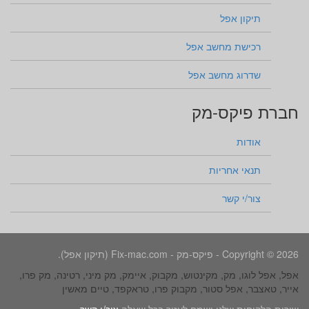
תיקון אפל
רכישת מחשב אפל
שדרוג מחשב אפל
חברת פיקס-מק
אודות
תנאי אחריות
צור/י קשר
Copyright © 2026 - פיקס-מק - Fix-mac.com (תיקון אפל).
אפל, אפל לוגו, מק, מקינטוש, מקבוק, איימק, מק מיני, רטינה, מק פרו,
אייר, טאצבר, אפל סטור, מקבוק פרו, טראקפד, טיים מאשין