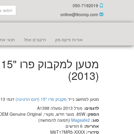
050-7192019
online@9comp.com
אודות פיקס-מק
תיקונים אפל
תנאי אחר
מ
(2013)
מטען למחשב נייד
מקבוק פרו "15 (דגם הרטינה)
דגמי 2013 Early+Late
לדגמים:
מודל 2013 ומעלה A1398
הספק:
85W. מוצר חדש, מקורי, OEM Genuine Original
סוג:
Magsafe2
(תמונה להמחשה)
אחריות:
6 חודשים
סידורי:
M6T17MR5-XXXX