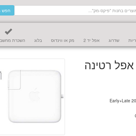
חפש מ
יות
שדרוג
אפל יד 2
מק או ווינדוס
בלוג
השכרת מחשב 
טען למקבוק פרו "15 אפל רטינה