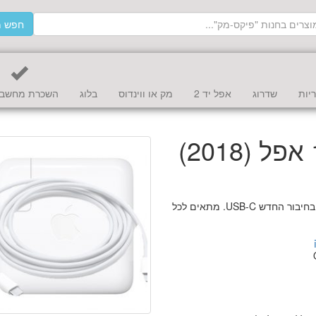
חפש מ
יות
שדרוג
אפל יד 2
מק או ווינדוס
בלוג
השכרת מחשב 
מטען למקבוק אייר החדש מודל Late 2018 (כל הצבעים) בחיבור החדש USB-C. מתאים לכל