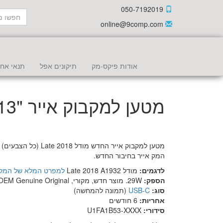
050-7192019
online@9comp.com
אודות פיקס-מק
תיקונים אפל
תנאי אחר
מטען למקבוק אייר "13 אפל (2018)
המק אייר בחיבור החדש.
לדגמים:
מודל Late 2018 A1932
למפרט המלא של המק
הספק:
29W. מוצר חדש, מקורי, OEM Genuine Original
סוג:
USB-C
(תמונה להמחשה)
אחריות:
6 חודשים
סידורי:
U1FA1B53-XXXX