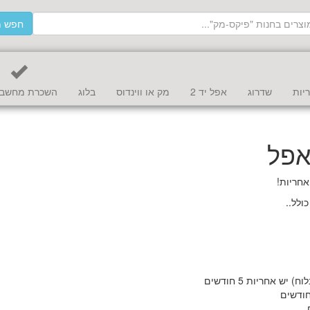
חפש מ
יות
שדרוג
אפל יד 2
מק או ווינדוס
בלוג
השכרת מחשב 
אפל
אחריות!
ולל..
 אחריות 5 חודשים