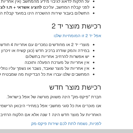
על הלקוח לדאוג לגיבוי מידע מהמחשב (אין אחריות 
לפני קבלת המחשב, עליכם
להציג אשראי + ת.ז לצו
התשלום בעבור שירות ההשכרה הינו במועד קבלת 
רכישת מוצר יד 2
אפל יד 2 זו המומחיות שלנו
מוצרי יד 2 או מחודשים נמכרים עם אחריות 4 חודשים
במידה והמק שודרג ברכיב חדש (כונן קשיח או זיכרון RAM) כולל אחריות לשנה
יש אפשרות להרחיב אחריות בתשלום
אין אחריות על מערכת הפעלה ותוכנה
אין אחריות על מוצר שאבד, נשבר או נשפך עליו נוזלי
המחשבים שלנו עברו את כל הבדיקות מה שמבטיח ל
רכישת מוצר חדש
חברת "פיקס-מק" הינה משווק מורשה של אפל בישראל.
אנו מוכרים את כל סוגי מחשבי אפל במחירי היבואן הרישמי 
האחריות על מוצר חדש הינה 1 שנה אלא אם הלקוח הרחיב אחריות ל-3 שנים (apple care).
לפניות, נשמח לתת לכם שירות פיקס-מק