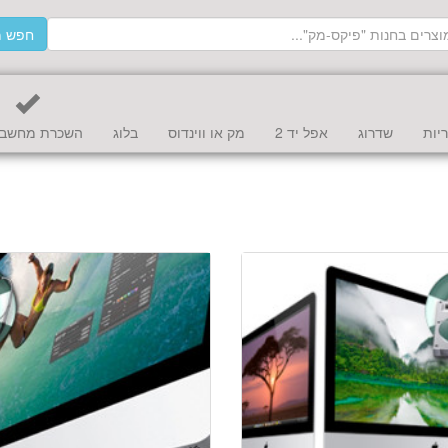
חפש מ
יות
שדרוג
אפל יד 2
מק או ווינדוס
בלוג
השכרת מחשב 