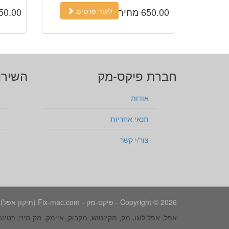
650.00 מחיר
650.00 מח
לעוד פרטים
חברת פיקס-מק
השירו
אודות
תנאי אחריות
צור/י קשר
Copyright © 2026 - פיקס-מק - Fix-mac.com (תיקון אפל).
אפל, אפל לוגו, מק, מקינטוש, מקבוק, איימק, מק מיני, רטינ