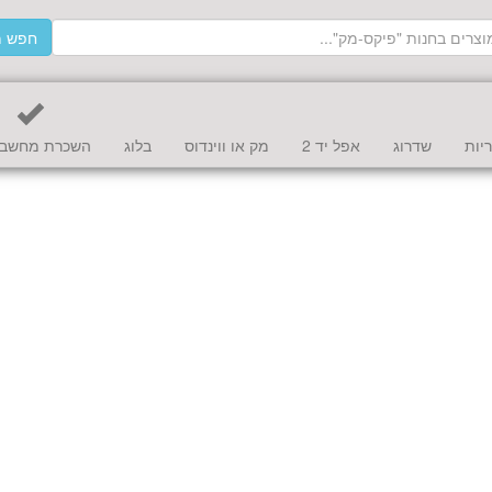
חפש מ
יות
שדרוג
אפל יד 2
מק או ווינדוס
בלוג
השכרת מחשב 