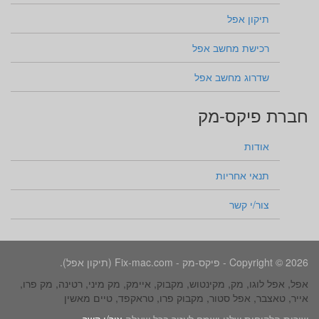
תיקון אפל
רכישת מחשב אפל
שדרוג מחשב אפל
חברת פיקס-מק
אודות
תנאי אחריות
צור/י קשר
Copyright © 2026 - פיקס-מק - Fix-mac.com (תיקון אפל).
אפל, אפל לוגו, מק, מקינטוש, מקבוק, איימק, מק מיני, רטינה, מק פרו,
אייר, טאצבר, אפל סטור, מקבוק פרו, טראקפד, טיים מאשין