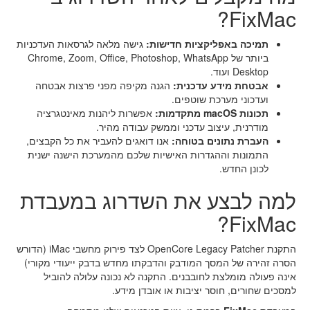
FixMac?
תמיכה באפליקציות חדישות:
גישה מלאה לגרסאות העדכניות
ביותר של Chrome, Zoom, Office, Photoshop, WhatsApp
Desktop ועוד.
אבטחת מידע עדכנית:
הגנה מקיפה מפני פרצות אבטחה
ועדכוני מערכת שוטפים.
תכונות macOS מתקדמות:
אפשרות ליהנות מאינטגרציה
מודרנית, עיצוב עדכני וממשק עבודה מהיר.
העברת נתונים בטוחה:
אנו דואגים להעביר את כל הקבצים,
התמונות וההגדרות האישיות שלכם מהמערכת הישנה ישנית
לכונן החדש.
למה לבצע את השדרוג במעבדת
FixMac?
התקנת OpenCore Legacy Patcher לצד פירוק מחשבי iMac (הדורש
הסרה זהירה של המסך המודבק והדבקתו מחדש בדבק ייעודי מקורי)
אינה פעולה מומלצת לחובבנים. התקנה לא נכונה עלולה להוביל
למסכים שחורים, חוסר יציבות או אובדן מידע.