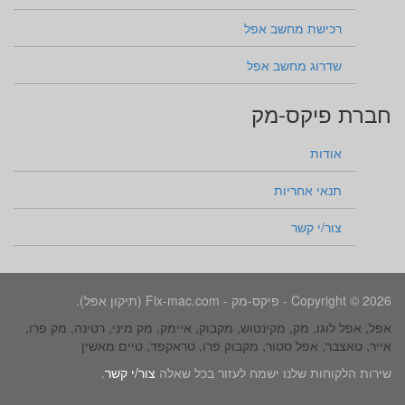
רכישת מחשב אפל
שדרוג מחשב אפל
חברת פיקס-מק
אודות
תנאי אחריות
צור/י קשר
Copyright © 2026 - פיקס-מק - Fix-mac.com (תיקון אפל).
אפל, אפל לוגו, מק, מקינטוש, מקבוק, איימק, מק מיני, רטינה, מק פרו,
אייר, טאצבר, אפל סטור, מקבוק פרו, טראקפד, טיים מאשין
שירות הלקוחות שלנו ישמח לעזור בכל שאלה
צור/י קשר
.