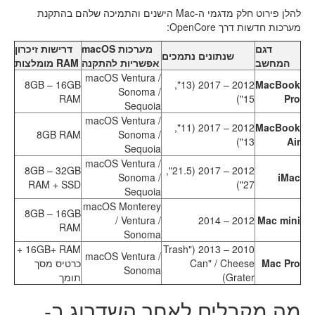
להלן פירוט חלק מדגמי ה-Mac הישנים והתמיכה שלהם בהתקנת
מערכות חדשות דרך OpenCore:
דגם
מערכות macOS
דרישות זיכרון
שנתונים נתמכים
המחשב
אפשריות להתקנה
RAM מומלצות
macOS Ventura /
8GB – 16GB
2012 – 2017 (13",
MacBook
Sonoma /
RAM
15")
Pro
Sequoia
macOS Ventura /
2012 – 2017 (11",
MacBook
8GB RAM
Sonoma /
13")
Air
Sequoia
macOS Ventura /
8GB – 32GB
2012 – 2017 (21.5",
Sonoma /
iMac
RAM + SSD
27")
Sequoia
macOS Monterey
8GB – 16GB
/ Ventura /
2012 – 2014
Mac mini
RAM
Sonoma
16GB+ RAM +
2010 – 2013 ("Trash
macOS Ventura /
Mac Pro
Can" / Cheese
כרטיס מסך
Sonoma
Grater)
תומך
מה מקבלים לאחר השדרוג ב-