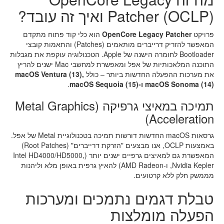
Patcher (OCLP) ואיך זה עובד?
פרויקט
OpenCore Legacy Patcher
הוא כלי קוד פתוח מתקדם
המאפשר להזריק דרייברים מותאמים (Patches) והתאמות קובצי
Bootloader לחומרה הישנה של Apple. הטכנולוגיה עוקפת את מגבלות
התוכנה המלאכותיות של אפל ומאפשרת למחשבי Mac ישנים להריץ
את מערכות ההפעלה החדשות ביותר – כולל
macOS Ventura (13),
macOS Sonoma (14) ו-macOS Sequoia (15)
.
תמיכה במאיצי גרפיקה (Metal Graphics
Acceleration)
גרסאות macOS החדשות דורשות תמיכה בטכנולוגיית Metal של אפל.
באמצעות OCLP, אנו מבצעים "הזרקת דרייברים" (Root Patches)
המאפשרת גם למאיצים גרפיים ישנים יותר (Intel HD4000/HD5000,
Nvidia Kepler, ו-AMD Radeon) להאיץ גרפית באופן מלא וליהנות
מממשק חלק ללא קרטועים.
טבלת דגמים נתמכים ומערכות
הפעלה מומלצות