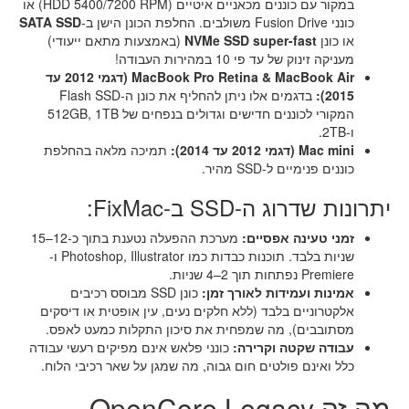
במקור עם כוננים מכאניים איטיים (HDD 5400/7200 RPM) או
כונני Fusion Drive משולבים. החלפת הכונן הישן ב-
SATA SSD
או כונן
NVMe SSD super-fast
(באמצעות מתאם ייעודי)
מעניקה זינוק של עד פי 10 במהירות העבודה!
MacBook Pro Retina & MacBook Air (דגמי 2012 עד
2015):
בדגמים אלו ניתן להחליף את כונן ה-Flash SSD
המקורי לכוננים חדישים וגדולים בנפחים של 512GB, 1TB
ו-2TB.
Mac mini (דגמי 2012 עד 2014):
תמיכה מלאה בהחלפת
כוננים פנימיים ל-SSD מהיר.
יתרונות שדרוג ה-SSD ב-FixMac:
זמני טעינה אפסיים:
מערכת ההפעלה נטענת בתוך כ-12–15
שניות בלבד. תוכנות כבדות כמו Photoshop, Illustrator ו-
Premiere נפתחות תוך 2–4 שניות.
אמינות ועמידות לאורך זמן:
כונן SSD מבוסס רכיבים
אלקטרוניים בלבד (ללא חלקים נעים, עין אופטית או דיסקים
מסתובבים), מה שמפחית את סיכון התקלות כמעט לאפס.
עבודה שקטה וקרירה:
כונני פלאש אינם מפיקים רעשי עבודה
כלל ואינם פולטים חום גבוה, מה שמגן על שאר רכיבי הלוח.
מה זה OpenCore Legacy