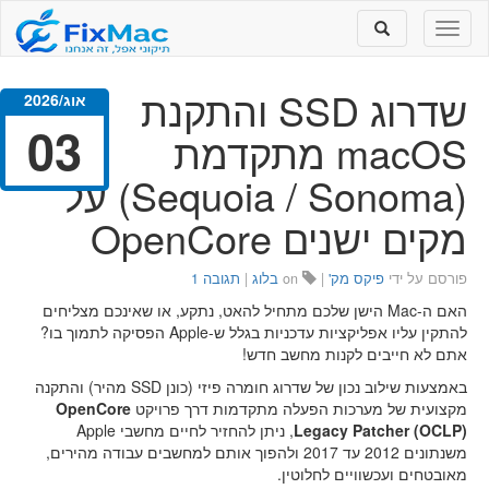
Toggle
Toggle
search
navigation
שדרוג SSD והתקנת
אוג/2026
03
macOS מתקדמת
(Sequoia / Sonoma) על
מקים ישנים OpenCore
פורסם על ידי
פיקס מק'
|
on
בלוג
|
תגובה 1
האם ה-Mac הישן שלכם מתחיל להאט, נתקע, או שאינכם מצליחים
להתקין עליו אפליקציות עדכניות בגלל ש-Apple הפסיקה לתמוך בו?
אתם לא חייבים לקנות מחשב חדש!
באמצעות שילוב נכון של שדרוג חומרה פיזי (כונן SSD מהיר) והתקנה
מקצועית של מערכות הפעלה מתקדמות דרך פרויקט
OpenCore
Legacy Patcher (OCLP)
, ניתן להחזיר לחיים מחשבי Apple
משנתונים 2012 עד 2017 ולהפוך אותם למחשבים עבודה מהירים,
מאובטחים ועכשוויים לחלוטין.