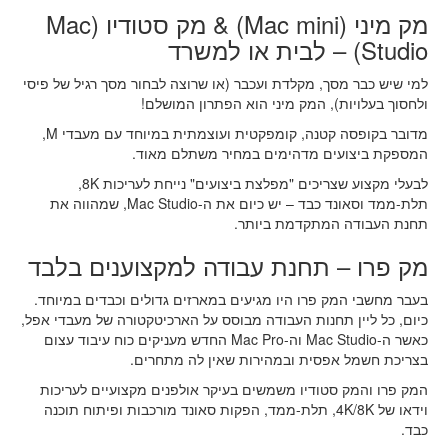
מק מיני (Mac mini) & מק סטודיו (Mac
Studio) – לבית או למשרד
למי שיש כבר מסך, מקלדת ועכבר (או שרוצה לבחור מסך רגיל של פיסי
ולחסוך בעלויות), המק מיני הוא הפתרון המושלם!
מדובר בקופסה קטנה, קומפקטית ועוצמתית במיוחד עם מעבדי M,
המספקת ביצועים מדהימים במחיר משתלם מאוד.
לבעלי מקצוע שצריכים "מפלצת ביצועים" נייחת לעריכות 8K,
תלת-ממד וסאונד כבד – יש כיום את ה-Mac Studio, שמהווה את
תחנת העבודה המתקדמת ביותר.
מק פרו – תחנת עבודה למקצוענים בלבד
בעבר מחשבי המק פרו היו מגיעים במארזים גדולים וכבדים במיוחד.
כיום, כל ליין תחנות העבודה מבוסס על הארכיטקטורה של מעבדי אפל,
כאשר ה-Mac Studio וה-Mac Pro החדש מעניקים כוח עיבוד עצום
בצריכת חשמל אפסית ובמהירות שאין לה מתחרים.
המק פרו והמק סטודיו משמשים בעיקר אולפנים מקצועיים לעריכות
וידאו של 4K/8K, תלת-ממד, הפקות סאונד מורכבות ופיתוח תוכנה
כבד.