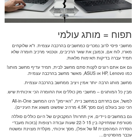
תפוח = מותג עולמי
מחשבי פיסי לרוב נמכרים כמחשבים בהרכבה עצמית. ז"א שלוקחים
מארז, לוח אם, וכמובן את שאר הרכיבים, וטכנאי מרכיב חומרה שלא
תמיד עברה בדיקות תאימות מלאות.
גם אם אתם רוצים לקנות סתם מחשב לבית, תמיד עדיף מחשב מותג!
כמו HP, Lenovo או ASUS, מאשר מחשב בהרכבה עצמית.
מחשב מותג הרבה יותר אמין ויציב ממחשב בהרכבה עצמית.
מבין כל המותגים – מחשבי מק כוללים את החומרה הכי איכותית שיש.
למשל, אם בחרתם במחשב נייח, "האיימק" הינו המחשב All-in-One
הכי טוב בעולם (עם מסך 4.5K מרהיב שפשוט משגע את העיניים).
גם במחשבים ניידים, אין תחרות! המקבוקים של היום כוללים סוללה
מטורפת שמחזיקה בין 15 ל-22 שעות עבודה רצופות (בזכות מעבדי
הסדרה המהפכנית M של אפל), מסך איכותי, מקלדת מצוינת ומשטח
עכבר מהסרטים…