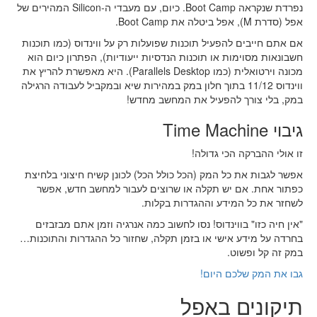
נפרדת שנקראה Boot Camp. כיום, עם מעבדי ה-Silicon המהירים של
אפל (סדרת M), אפל ביטלה את Boot Camp.
אם אתם חייבים להפעיל תוכנות שפועלות רק על ווינדוס (כמו תוכנות
חשבונאות מסוימות או תוכנות הנדסיות ייעודיות), הפתרון כיום הוא
מכונה וירטואלית (כמו Parallels Desktop). היא מאפשרת להריץ את
ווינדוס 11/12 בתוך חלון במק במהירות שיא ובמקביל לעבודה הרגילה
במק, בלי צורך להפעיל את המחשב מחדש!
גיבוי Time Machine
זו אולי ההברקה הכי גדולה!
אפשר לגבות את כל המק (הכל כולל הכל) לכונן קשיח חיצוני בלחיצת
כפתור אחת. אם יש תקלה או שרוצים לעבור למחשב חדש, אפשר
לשחזר את כל המידע וההגדרות בקלות.
"אין חיה כזו" בווינדוס! נסו לחשוב כמה אנרגיה וזמן אתם מבזבזים
בחרדה על מידע אישי או בזמן תקלה, שחזור כל ההגדרות והתוכנות…
במק זה קל ופשוט.
גבו את המק שלכם היום!
תיקונים באפל