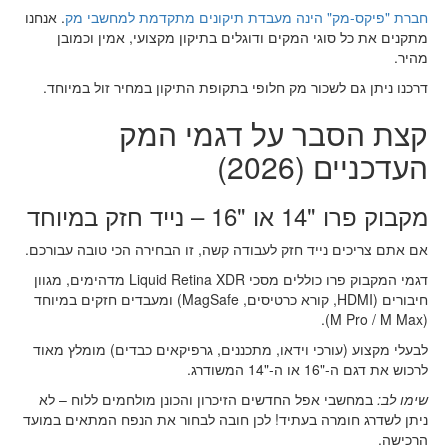
חברת "פיקס-מק" הינה מעבדת תיקונים מתקדמת למחשבי מק
. אנחנו
מתקנים את כל סוגי המקים ודוגלים בתיקון מקצועי, אמין וכמובן
מהיר.
דרכנו ניתן גם לשכור מק חלופי בתקופת התיקון במחיר זול במיוחד.
קצת הסבר על דגמי המק
העדכניים (2026)
מקבוק פרו "14 או "16 – נייד חזק במיוחד
אם אתם צריכים נייד חזק לעבודה קשה, זו הבחירה הכי טובה עבורכם.
דגמי המקבוק פרו כוללים מסכי Liquid Retina XDR מדהימים, מגוון
חיבורים (HDMI, קורא כרטיסים, MagSafe) ומעבדים חזקים במיוחד
(M Pro / M Max).
לבעלי מקצוע (עורכי וידאו, מתכננים, גרפיקאים כבדים) מומלץ מאוד
לרכוש את דגם ה-"16 או ה-"14 המשודרג.
שימו לב:
במחשבי אפל החדשים הזיכרון והכונן מולחמים ללוח – לא
ניתן לשדרג חומרה בעתיד! לכן חובה לבחור את הנפח המתאים במועד
הרכישה.