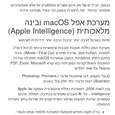
בנוסף, הניידים של מק אינם עשויים מפלסטיק זול אלא מאלומיניום
ממוחזר ומיוחד. יפה חיצונית וכמובן הכי עמיד מבחינה פיזית.
מערכת אפל macOS ובינה
מלאכותית (Apple Intelligence)
פחות באגים! הרבה יותר יציבה! הרבה יותר ידידותית לשימוש.
מערכת המק כוללת תוכנות מובנות שימושיות ביותר לניהול דוא"ל,
תמונות, הקלטת מסך, עריכת סרטים (iMovie / Final Cut), והכל
בחינם כחלק מהמערכת. כמובן שמערכת macOS מפעילה את כל
התוכנות והאפליקציות המובילות כמו קורא PDF, Zoom, Microsoft
Teams וכל שאר הכלים.
לבעלי מקצוע, דעו שתוכנות אדובי (Photoshop, Premiere,
Illustrator) רצות הרבה יותר חלק ובלי באגים.
נכון לשנת 2026, המערכת כוללת אינטגרציה עמוקה של Apple
Intelligence – כלי AI מובנים שעוזרים בכתיבה, תמלול, סיכום
טקסטים, עריכת תמונות ושיפור הפרודוקטיביות ישירות בתוך מערכת
ההפעלה.
בד"כ לוקח כחודש להסתגל למערכת וללמוד אותה לגמרי.