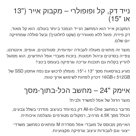
נייד דק, קל ופופולרי – מקבוק אייר ("13
או "15)
המקבוק אייר הוא המחשב הנייד הנמכר ביותר בעולם. הוא קל מאוד,
דק פיזית, פועל ללא מאווררים (שקט לחלוטין!) ובעל סוללה שמחזיקה
יום שלם.
מוצר זה מתאים מעולה לעבודה יומיומית, סטודנטים, אופיס, אינטרנט,
צפייה בסרטים וניהול תמונות. בזכות מעבדי אפל החדשים, הוא מסוגל
להריץ בקלות גם תוכנות עריכה וגרפיקה בעומס בינוני!
מגיע בגרסאות מסך "13 ו-"15. מומלץ לרכוש עם נפח אחסון SSD של
512GB ו-16GB זיכרון לפחות לשימוש ארוך טווח.
איימק "24 – מחשב הכל-בתוך-מסך
מוצר הדגל של אפל למשרד ולבית!
מדובר במחשב All-in-One דק במיוחד בעיצוב מודרני בשלל צבעים,
הכולל מסך 4.5K מרהיב, רמקולים מטורפים ומצלמה איכותית.
האיימק מבוסס על מעבדי אפל מסדרת M ומתאים כמחשב משרדי
ייצוגי וגם לעבודות עיצוב וגרפיקה מקצועיות.