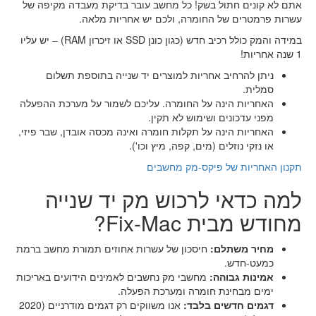
אתם לא קונים חתול בשק! כל מחשב עובר בדיקת מעבדה מקיפה של
עשרות פרמטרים של החומרה, ולכם יש אחריות מלאה.
במידה והמק כולל רכיב חדש (כגון כונן SSD או זיכרון RAM) – יש עליו
1 שנה אחריות!
ניתן להרחיב אחריות למוצרים יד שנייה בתוספת תשלום
סמלית.
האחריות הינה על החומרה. עליכם לשמור על מערכת ההפעלה
מפני עדכונים ושימוש לא תקין.
האחריות הינה על תקלות חומרה ואינה מכסה אובדן, שבר פיזי,
או נזקי נוזלים (מים, קפה, מיץ וכו').
תקנון האחריות של פיקס-מק מחשבים
למה כדאי לרכוש מק יד שנייה
מחודש מבית Fix-Mac?
מחיר משתלם:
חיסכון של עשרות אחוזים תמורת מחשב ברמת
כמעט-חדש.
אמינות גבוהה:
מחשבי מק נחשבים לאמינים הידועים באריכות
ימים מבחינת חומרה ומערכת הפעלה.
דגמים חדשים בלבד:
אנו משווקים רק דגמים מודרניים (2020