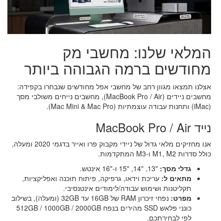
המלאי שלנו: מחשבי מק
מחודשים ברמה הגבוהה ביותר
אצלנו תמצאו מגוון רחב של מחשבי אפל מחודשים שנבחרו בקפידה:
מחשבים ניידים (MacBook Pro / Air), מחשבים נייחים משולבי מסך
(iMac) ותחנות עבודה עוצמתיות (Mac Mini & Mac Pro).
נייד MacBook Pro / Air
אנו מחזיקים מלאי גדול של ניידי מקבוק פרו ואייר בדגמי 2020 ומעלה,
כולל סדרות M1, M2 ו-M3 המתקדמות.
גדלי מסך:
"13, "14, "15 ו-"16 אינטש.
מתאים ל:
עריכת וידאו, גרפיקה, פיתוח תוכנה ואפליקציות,
תקליטנות ושימוש עבודה/לימודים אינטנסיבי.
מפרט:
נפחי זיכרון RAM של 16GB עד 32GB (ומעלה), בשילוב
כונני פלאש SSD מהירים בנפח 512GB / 1000GB / 2000GB
לפי לבחירתכם.