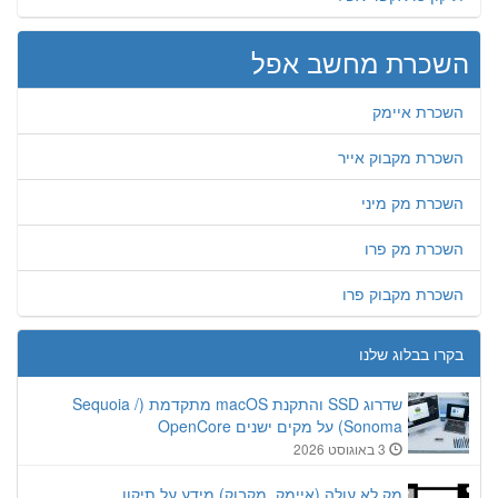
השכרת מחשב אפל
השכרת איימק
השכרת מקבוק אייר
השכרת מק מיני
השכרת מק פרו
השכרת מקבוק פרו
בקרו בבלוג שלנו
שדרוג SSD והתקנת macOS מתקדמת (Sequoia /
Sonoma) על מקים ישנים OpenCore
3 באוגוסט 2026
מק לא עולה (איימק, מקבוק) מידע על תיקון