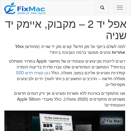
Toggle
Toggle
search
navigation
אפל יד 2 – מקבוק, איימק יד
שניה
למה לשלם ביוקר על מק חדש? קונים מק יד שנייה (מחודש)
כולל
אחריות
ונהנים ממוצר ברמה הגבוהה ביותר!
רוצים ליהנות מביצועים עוצמתיים של מחשבי Apple במחיר משתלם
במיוחד? המחשבים המחודשים שלנו עברו סדרת בדיקות חומרה
קפדניות ומגיעים אליכם במצב מעולה, כולל
כונן קשיח חדש SSD
וסוללה חדשה – הרכיבים החשובים ביותר לאורך חיים ולביצועים
מקסימליים.
אנו מתמקדים באיכות ללא פשרות ומציעים אך ורק דגמים חדשים
משנתונים מתקדמים (2020 ומעלה), כולל מעבדי Apple Silicon
העוצמתיים!